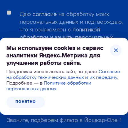
Даю
согласие
на обработку моих
персональных данных и подтверждаю,
что я ознакомлен с
политикой
обработки и защиты персональных
данных
.
Мы используем cookies и сервис
аналитики Яндекс.Метрика для
Даю согласие
на получение
улучшения работы сайта.
информационных и рекламных
Продолжая использовать сайт, вы даете
Согласие
сообщений
на обработку технических данных и их передачу
.
Подробнее — в
Политике обработки
персональных данных
ПОДПИСАТЬСЯ
ПОНЯТНО
Звоните, подберем фильтр в Йошкар-Оле !