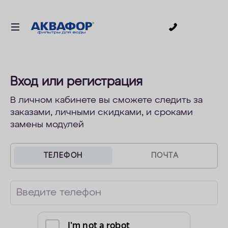
0
ДЛЯ ПИТЬЕВОЙ ВОДЫ
СМЕННЫЕ МОДУЛИ
Вход или регистрация
ДЛЯ ВАННОЙ
В личном кабинете вы сможете следить за
заказами, личными скидками, и сроками
В КОТТЕДЖ
замены модулей
ДЛЯ БИЗНЕСА
АКСЕССУАРЫ
ТЕЛЕФОН
ПОЧТА
АКЦИИ
Введите телефон
ДОСТАВКА
ОПЛАТА