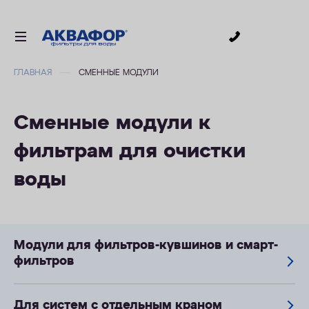
0
ГЛАВНАЯ
СМЕННЫЕ МОДУЛИ
ДЛЯ ПИТЬЕВОЙ ВОДЫ
СМЕННЫЕ МОДУЛИ
Сменные модули к
ДЛЯ ВАННОЙ
фильтрам для очистки
В КОТТЕДЖ
воды
ДЛЯ БИЗНЕСА
АКСЕССУАРЫ
АКЦИИ
Модули для фильтров-кувшинов и смарт-
фильтров
ДОСТАВКА
ОПЛАТА
Для систем с отдельным краном