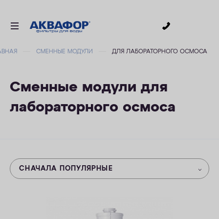
0
АВНАЯ
СМЕННЫЕ МОДУЛИ
ДЛЯ ЛАБОРАТОРНОГО ОСМОСА
ДЛЯ ПИТЬЕВОЙ ВОДЫ
СМЕННЫЕ МОДУЛИ
Сменные модули для
ДЛЯ ВАННОЙ
лабораторного осмоса
В КОТТЕДЖ
ДЛЯ БИЗНЕСА
АКСЕССУАРЫ
АКЦИИ
СНАЧАЛА ПОПУЛЯРНЫЕ
ДОСТАВКА
ОПЛАТА