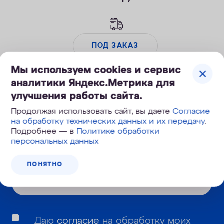
ПОД ЗАКАЗ
Мы используем cookies и сервис
аналитики Яндекс.Метрика для
улучшения работы сайта.
Корзина №
Продолжая использовать сайт, вы даете
Согласие
952-949
на обработку технических данных и их передачу
.
Подробнее — в
Политике обработки
персональных данных
Узнайте первым о новинках и новостях:
ПОНЯТНО
Даю
согласие
на обработку моих