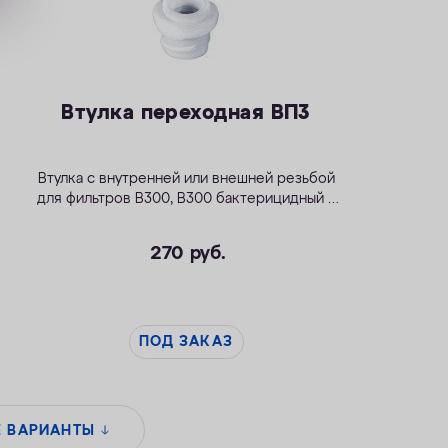
Втулка переходная ВП3
Втулка с внутренней или внешней резьбой
для фильтров
В300
,
В300 бактерицидный
и
Модерн исп.2
.
270
руб.
ПОД ЗАКАЗ
Е ВАРИАНТЫ