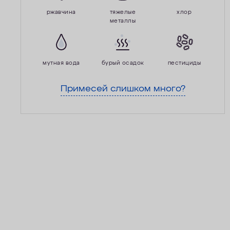
ржавчина
тяжелые
хлор
металлы
мутная вода
бурый осадок
пестициды
Примесей слишком много?