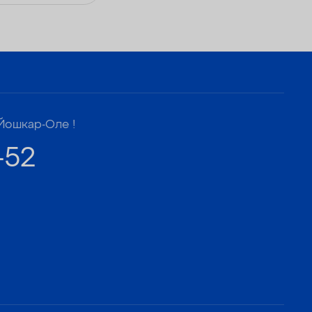
Йошкар-Оле !
-52