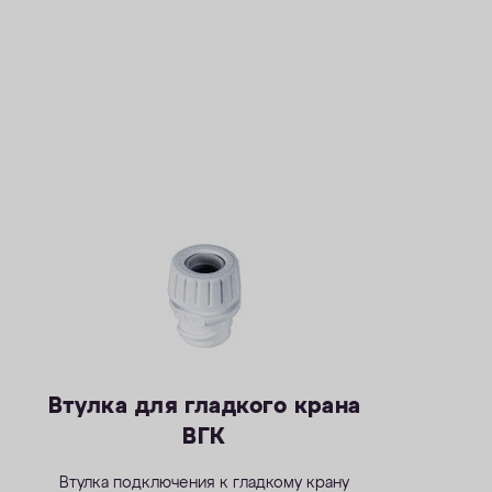
Втулка для гладкого крана
ВГК
Втулка подключения к гладкому крану