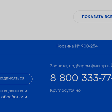
растворенного марганца — 3 мг/л
— Объем воды/соли на регенерацию от 43
литров / 0,8 кг
ПОКАЗАТЬ ВС
— Размеры 322 х 432 х 554 мм
Корзина №
900-254
Звоните, подберем фильтр в 
8 800 333-77
ПОДПИСАТЬСЯ
Круглосуточно
ных данных и
 обработки и