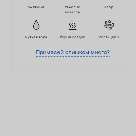
ржавчина
тяжелые
хлор
металлы
мутная вода
бурый осадок
пестициды
Примесей слишком много?