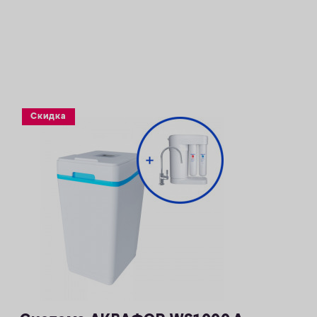
растворенного марганца — 5 мг/л
— Объем воды/соли на регенерацию от 66
литров / 1,0 кг
— Размеры 404 х 485 х 706 мм
Скидка