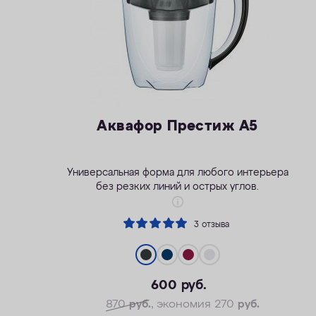
Аквафор Престиж А5
Универсальная форма для любого интерьера
без резких линий и острых углов.
3 отзыва
600
руб.
870
руб.
, экономия 270
руб.