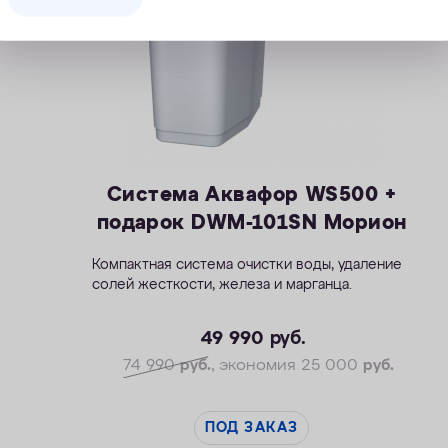
Система Аквафор WS500 +
подарок DWM-101SN Морион
Компактная система очистки воды, удаление
солей жесткости, железа и марганца.
— Производительность раб./макс. — 1,4 / 2,1
м3/ч
49 990
руб.
— Максимальная удаляемая жесткость — 24
74 990
руб.
, экономия 25 000
руб.
мг-экв/л
— Максимальная удаляемая концентрация
железа — 10 мг/л
ПОД ЗАКАЗ
— Максимальная удаляемая концентрация