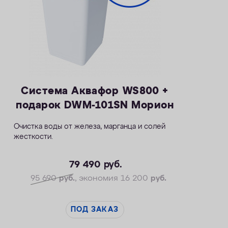
Система Аквафор WS800 +
подарок DWM-101SN Морион
Очистка воды от железа, марганца и солей
жесткости.
— Производительность рабочая/макс. — 1,5 /
2,3 м3/ч
79 490
руб.
— Максимальная удаляемая жесткость — 28
95 690
руб.
, экономия 16 200
руб.
мг-экв/л
— Максимальная удаляемая концентрация
железа — 12 мг/л
ПОД ЗАКАЗ
— Максимальная удаляемая концентрация