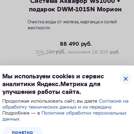
Система Аквафор WS1000 +
подарок DWM-101SN Морион
Очистка воды от железа, марганца и солей
жесткости.
— Производительность раб./макс. — 1,8 / 2,7
м3/ч
88 490
руб.
— Максимальная удаляемая жесткость — 34
106 790
руб.
, экономия 18 300
руб.
мг-экв/л
— Максимальная удаляемая концентрация
железа —14 мг/л
ПОД ЗАКАЗ
Мы используем cookies и сервис
— Максимальная удаляемая концентрация
растворенного марганца — 5 мг/л
аналитики Яндекс.Метрика для
— Объем воды/соли на регенерацию от 70
улучшения работы сайта.
литров / 1,4 кг
Продолжая использовать сайт, вы даете
Согласие на
— Размеры 404 х 485 х 795 мм
Скидка
обработку технических данных и их передачу
.
Подробнее — в
Политике обработки персональных
данных
ПОНЯТНО