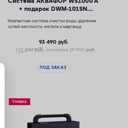
Система АКВАФОР WS1000 A
+ подарок DWM-101SN
Морион
Компактная система очистки воды, удаление
солей жесткости, железа и марганца.
—Производительность раб./макс. — 1,5/2,3
м3/ч
93 490
руб.
—Максимальное значение ПМО: до 10 мг О2/
112 890
руб.
, экономия 19 400
руб.
л
—Максимальная удаляемая жесткость — 24
мг-экв/л
ПОД ЗАКАЗ
—Максимальная удаляемая концентрация
железа — 5 мг/л
—Максимальная удаляемая концентрация
растворенного марганца — 3 мг/л
—Объем воды/соли на регенерацию от 66
Скидка
л/1,0 кг