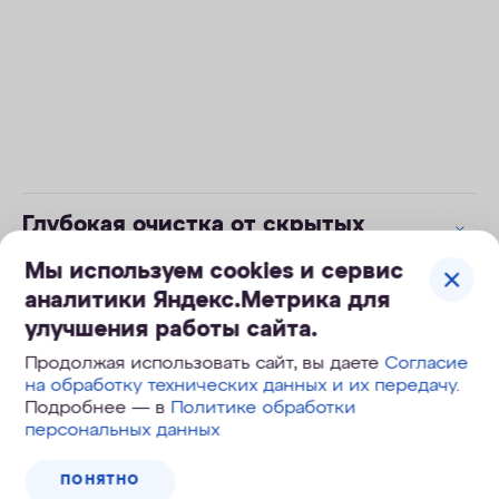
Глубокая очистка от скрытых
угроз в сложной воде
Мы используем cookies и сервис
аналитики Яндекс.Метрика для
Увеличенный ресурс очистки
улучшения работы сайта.
Продолжая использовать сайт, вы даете
Согласие
на обработку технических данных и их передачу
.
Активное удаление железа Fe2+ и
Подробнее — в
Политике обработки
Fe3+
персональных данных
ПОНЯТНО
Надежная защита от бактерий –