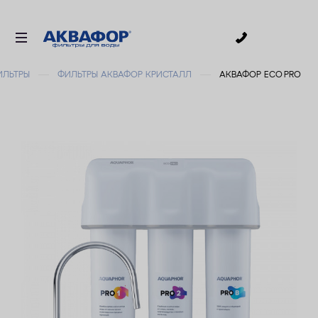
0
ИЛЬТРЫ
ФИЛЬТРЫ АКВАФОР КРИСТАЛЛ
АКВАФОР ECO PRO
ДЛЯ ПИТЬЕВОЙ ВОДЫ
СМЕННЫЕ МОДУЛИ
ДЛЯ ВАННОЙ
В КОТТЕДЖ
ДЛЯ БИЗНЕСА
АКСЕССУАРЫ
АКЦИИ
ДОСТАВКА
ОПЛАТА