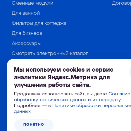
Сменные модули
Догово
Для ванной
Фильтры для коттеджа
Для бизнеса
Аксессуары
Смотреть электронный каталог
Мы используем cookies и сервис
аналитики Яндекс.Метрика для
улучшения работы сайта.
© 2026 ООО Аквафор. Все права защищены
Продолжая использовать сайт, вы даете
Согласие
обработку технических данных и их передачу
.
Подробнее — в
Политике обработки персональн
Политика обработки и защиты персональных да
данных
Согласие на обработку персональных данных
Согласие на получение рекламной информации 
ПОНЯТНО
Согласие на использование сервиса Яндекс.Мет