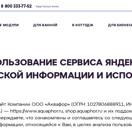
8 800 333-77-52
Круглосуточно
Е МОДУЛИ
ДЛЯ ВАННОЙ
В КОТТЕДЖ
ДЛЯ БИЗНЕС
ЛЬЗОВАНИЕ СЕРВИСА ЯНДЕ
ЕСКОЙ ИНФОРМАЦИИ И ИСП
йт Компании ООО «Аквафор» (ОГРН: 1027806888911, ИНН:
 А) — https://www.aquaphor.ru, shop.aquaphor.ru и их под
ерждаете, что ознакомлены и соглашаетесь со следующ
нформации, относящейся к Вам, в целях анализа пользо