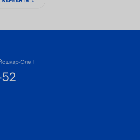
Е ВАРИАНТЫ
Йошкар-Оле !
-52