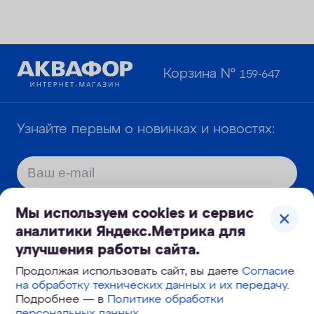
Корзина №
159-647
Узнайте первым о новинках и новостях:
Мы используем cookies и сервис
Даю
согласие
на обработку моих
аналитики Яндекс.Метрика для
персональных данных и подтверждаю,
улучшения работы сайта.
что я ознакомлен с
политикой
Продолжая использовать сайт, вы даете
Согласие
обработки и защиты персональных
на обработку технических данных и их передачу
.
Подробнее — в
Политике обработки
данных
.
персональных данных