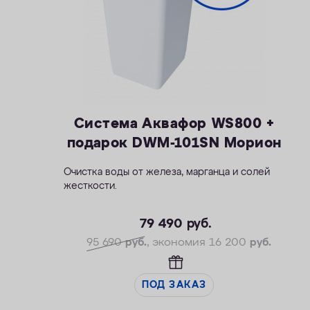
Система Аквафор WS800 +
подарок DWM-101SN Морион
Очистка воды от железа, марганца и солей
жесткости.
— Производительность рабочая/макс. — 1,5 /
2,3 м3/ч
79 490
руб.
— Максимальная удаляемая жесткость — 28
95 690
руб.
, экономия 16 200
руб.
мг-экв/л
— Максимальная удаляемая концентрация
железа — 12 мг/л
ПОД ЗАКАЗ
— Максимальная удаляемая концентрация