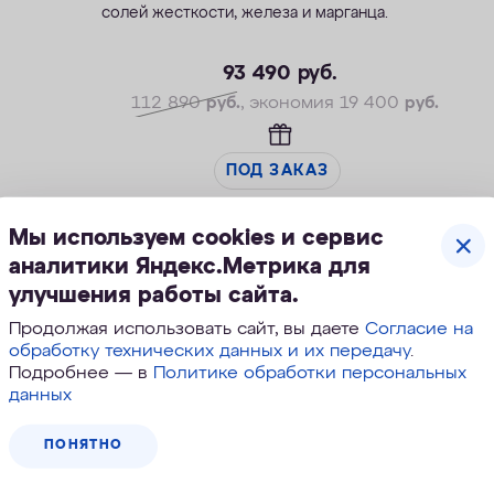
солей жесткости, железа и марганца.
—Производительность раб./макс. — 1,5/2,3
м3/ч
93 490
руб.
—Максимальное значение ПМО: до 10 мг О2/
112 890
руб.
, экономия 19 400
руб.
л
—Максимальная удаляемая жесткость — 24
мг-экв/л
ПОД ЗАКАЗ
—Максимальная удаляемая концентрация
железа — 5 мг/л
Мы используем cookies и сервис
—Максимальная удаляемая концентрация
аналитики Яндекс.Метрика для
растворенного марганца — 3 мг/л
улучшения работы сайта.
—Объем воды/соли на регенерацию от 66
Скидка
л/1,0 кг
Продолжая использовать сайт, вы даете
Согласие на
обработку технических данных и их передачу
.
Подробнее — в
Политике обработки персональных
данных
ПОНЯТНО