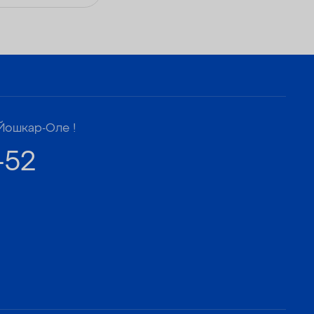
— Удаляет сероводород до 1 мг/л
Йошкар-Оле !
-52