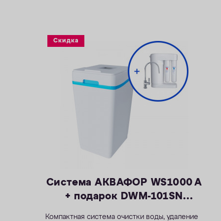
растворенного марганца — 5 мг/л
— Объем воды/соли на регенерацию от 66
литров / 1,0 кг
— Размеры 404 х 485 х 706 мм
Скидка
Система АКВАФОР WS1000 A
+ подарок DWM-101SN
Морион
Компактная система очистки воды, удаление