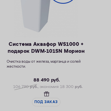
Система Аквафор WS1000 +
подарок DWM-101SN Морион
Очистка воды от железа, марганца и солей
жесткости.
— Производительность раб./макс. — 1,8 / 2,7
м3/ч
88 490
руб.
— Максимальная удаляемая жесткость — 34
106 790
руб.
, экономия 18 300
руб.
мг-экв/л
— Максимальная удаляемая концентрация
железа —14 мг/л
ПОД ЗАКАЗ
— Максимальная удаляемая концентрация