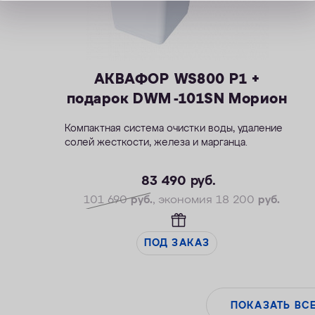
АКВАФОР WS800 P1 +
подарок DWM -101SN Морион
Компактная система очистки воды, удаление
солей жесткости, железа и марганца.
— Производительность раб./макс. — 1,5/2,3
м3/ч
83 490
руб.
— Максимальная удаляемая жесткость — 28
101 690
руб.
, экономия 18 200
руб.
мг-экв/л
— Максимальная удаляемая концентрация
железа — 12 мг/л
ПОД ЗАКАЗ
— Максимальная удаляемая концентрация
растворенного марганца — 5 мг/л
— Объем воды/соли на регенерацию от 43
литров / 0,8 кг
ПОКАЗАТЬ ВС