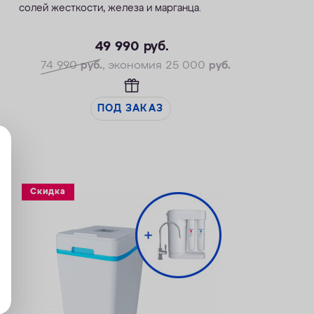
солей жесткости, железа и марганца.
— Производительность раб./макс. — 1,4 / 2,1
м3/ч
49 990
руб.
— Максимальная удаляемая жесткость — 24
74 990
руб.
, экономия 25 000
руб.
мг-экв/л
— Максимальная удаляемая концентрация
железа — 10 мг/л
ПОД ЗАКАЗ
— Максимальная удаляемая концентрация
растворенного марганца — 3 мг/л
— Объем воды/соли на регенерацию от 43
литров / 0,8 кг
— Размеры 322 х 432 х 554 мм
Скидка