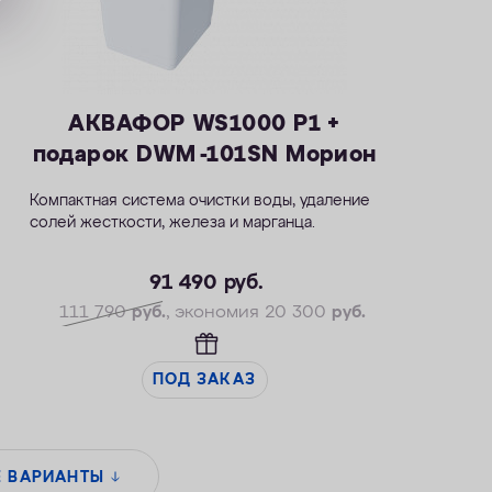
АКВАФОР WS1000 P1 +
подарок DWM -101SN Морион
Компактная система очистки воды, удаление
солей жесткости, железа и марганца.
— Производительность раб./макс. — 1,8/2,7
м3/ч
91 490
руб.
— Максимальная удаляемая жесткость — 34
111 790
руб.
, экономия 20 300
руб.
мг-экв/л
— Максимальная удаляемая концентрация
железа — 14 мг/л
ПОД ЗАКАЗ
— Максимальная удаляемая концентрация
растворенного марганца — 5 мг/л
— Объем воды/соли на регенерацию от 70
литров / 1,4 кг
Е ВАРИАНТЫ