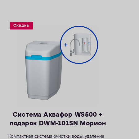
растворенного марганца — 5 мг/л
— Объем воды/соли на регенерацию от 70
литров / 1,4 кг
— Размеры 404 х 485 х 795 мм
Скидка
Система Аквафор WS500 +
подарок DWM-101SN Морион
Компактная система очистки воды, удаление