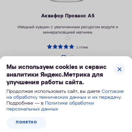
Аквафор Прованс А5
Изящный кувшин с увеличенным ресурсом модуля и
минерализацией магнием.
1 отзыв
Мы используем cookies и сервис
1 050
руб.
аналитики Яндекс.Метрика для
1 350
руб.
, экономия 300
руб.
улучшения работы сайта.
Продолжая использовать сайт, вы даете
Согласие
на обработку технических данных и их передачу
.
КУПИТЬ
Подробнее — в
Политике обработки
персональных данных
ПОНЯТНО
Скидка