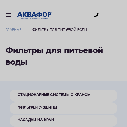
0
ГЛАВНАЯ
ФИЛЬТРЫ ДЛЯ ПИТЬЕВОЙ ВОДЫ
ДЛЯ ПИТЬЕВОЙ ВОДЫ
СМЕННЫЕ МОДУЛИ
Фильтры для питьевой
ДЛЯ ВАННОЙ
воды
В КОТТЕДЖ
ДЛЯ БИЗНЕСА
АКСЕССУАРЫ
АКЦИИ
СТАЦИОНАРНЫЕ СИСТЕМЫ С КРАНОМ
ФИЛЬТРЫ-КУВШИНЫ
ДОСТАВКА
НАСАДКИ НА КРАН
ОПЛАТА