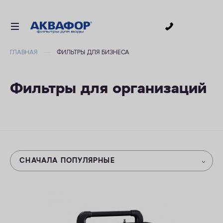
0
ГЛАВНАЯ
ФИЛЬТРЫ ДЛЯ БИЗНЕСА
ДЛЯ ПИТЬЕВОЙ ВОДЫ
СМЕННЫЕ МОДУЛИ
Фильтры для организаций
ДЛЯ ВАННОЙ
В КОТТЕДЖ
ДЛЯ БИЗНЕСА
АКСЕССУАРЫ
СНАЧАЛА ПОПУЛЯРНЫЕ
АКЦИИ
ДОСТАВКА
ОПЛАТА