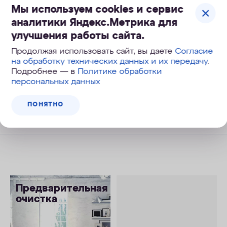
1 050
руб.
Мы используем cookies и сервис
1 350
руб.
, экономия 300
руб.
аналитики Яндекс.Метрика для
улучшения работы сайта.
Продолжая использовать сайт, вы даете
Согласие
на обработку технических данных и их передачу
.
Подробнее — в
Политике обработки
персональных данных
КУПИТЬ
ПОНЯТНО
Предварительная
очистка