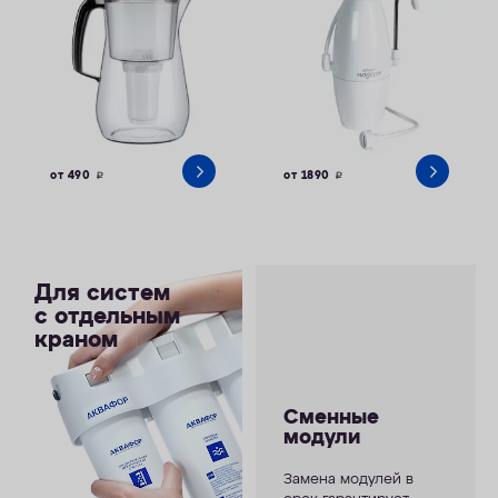
от 490
от 1890
руб.
руб.
Для систем
с отдельным
краном
Сменные
модули
Замена модулей в