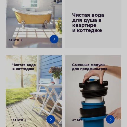
Чистая вода
для душа в
квартире
и коттедже
от 590
руб.
Чистая вода
Сменные модули
в коттедже
для предфильтров
от 590
от 149
руб.
руб.