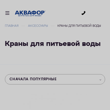
0
ГЛАВНАЯ
АКСЕССУАРЫ
КРАНЫ ДЛЯ ПИТЬЕВОЙ ВОДЫ
ДЛЯ ПИТЬЕВОЙ ВОДЫ
СМЕННЫЕ МОДУЛИ
Краны для питьевой воды
ДЛЯ ВАННОЙ
В КОТТЕДЖ
ДЛЯ БИЗНЕСА
АКСЕССУАРЫ
СНАЧАЛА ПОПУЛЯРНЫЕ
АКЦИИ
ДОСТАВКА
ОПЛАТА