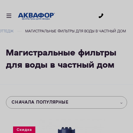
0
ОТТЕДЖ
МАГИСТРАЛЬНЫЕ ФИЛЬТРЫ ДЛЯ ВОДЫ В ЧАСТНЫЙ ДОМ
ДЛЯ ПИТЬЕВОЙ ВОДЫ
СМЕННЫЕ МОДУЛИ
Магистральные фильтры
ДЛЯ ВАННОЙ
для воды в частный дом
В КОТТЕДЖ
ДЛЯ БИЗНЕСА
АКСЕССУАРЫ
АКЦИИ
СНАЧАЛА ПОПУЛЯРНЫЕ
ДОСТАВКА
ОПЛАТА
Скидка