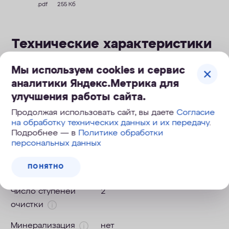
.pdf
255 Кб
Технические характеристики
Мы используем cookies и сервис
Ресурс, л
15000
аналитики Яндекс.Метрика для
улучшения работы сайта.
Габариты
18,0х20,0 см
Продолжая использовать сайт, вы даете
Согласие
Скорость
2,5 л/мин
на обработку технических данных и их передачу
.
Подробнее — в
Политике обработки
фильтрации
персональных данных
Обратный осмос
нет
ПОНЯТНО
Число ступеней
2
очистки
Минерализация
нет