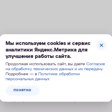
Мы используем cookies и сервис
аналитики Яндекс.Метрика для
улучшения работы сайта.
Продолжая использовать сайт, вы даете
Согласие
ПОДАРОК:
Фильтр-бутылка АКВАФОР Сити 0,5 л
на обработку технических данных и их передачу
.
Подробнее — в
Политике обработки
делает водопроводную воду безопасной и
персональных данных
приятной на вкус: удаляет активный хлор,
хлорорганические соединения, тяжелые металлы,
ПОНЯТНО
ржавчину, фенолы, нефтепродукты и другие
распространенные токсины и аллергены.