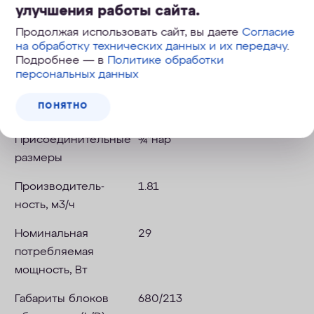
улучшения работы сайта.
- монтаж в помещении с повышенным
Продолжая использовать сайт, вы даете
Согласие
содержанием пыли и влаги в воздухе.
на обработку технических данных и их передачу
.
Подробнее — в
Политике обработки
персональных данных
Технические характеристики
ПОНЯТНО
Присоединительные
¾"нар
размеры
Производитель-
1.81
ность, м3/ч
Номинальная
29
потребляемая
мощность, Вт
Габариты блоков
680/213