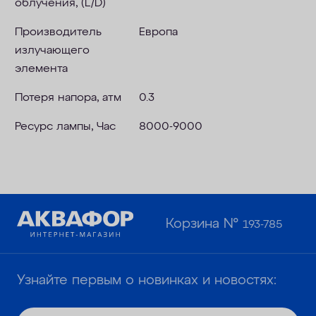
облучения, (L/D)
Производитель
Европа
излучающего
элемента
Потеря напора, атм
0.3
Ресурс лампы, Час
8000-9000
Корзина №
193-785
Узнайте первым о новинках и новостях: