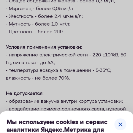
- Общее содержание железа - более 0,3 мг/л;
- Марганец - более 0,05 мг/л
- Жесткость - более 2,4
мг-экв/л
;
- Мутность - более 1,0 мг/л;
- Цветность - более 20ْ
Условия применения установки:
- напряжение электрической сети - 220 ±10%В, 50
Гц, сила тока - до 6А;
- температура воздуха в помещении - 5-35°С,
влажность - не более 70%.
Не допускается:
- образование вакуума внутри корпуса установки;
- воздействие прямого солнечного света, нулевой
и отрицательных температур;
Мы используем cookies и сервис
- расположение в непосредственной близости от
аналитики Яндекс.Метрика для
нагревательных устройств;